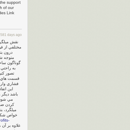
 the support
h of our
ides Link
1581 days ago
نقش ميلگرد 
مختلفي از فول
درون بتن
متوجه شد
گوناگون ساخت
به ‌راحتي
تصور کني
قسمت‌ هاي م
فشاري وارد
اين اتفا
باشد ديگر 
مي‌ شود 
کردن ضخا
ميلگرد، بت
خواص شکنن،
ofits-