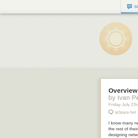
B
Overview
by Ivan P
Friday July 23
r
IpSpace.net
I know many ne
the rest of the
designing netw