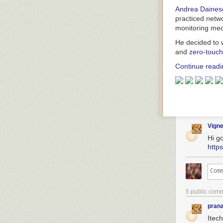
Andrea Daines
practiced netwo
monitoring mec
He decided to w
and
zero-touch
Continue readi
Vign
Hi g
http
5 public com
pran
Itech