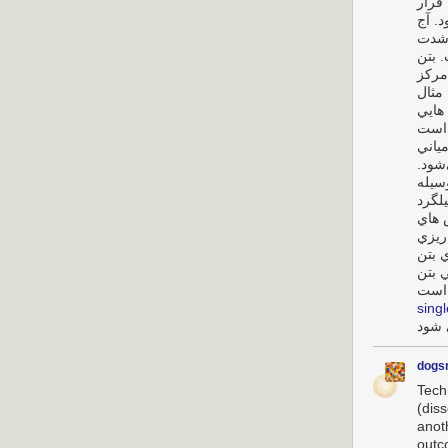
قرار
. آج‌
 شدت
. بتن
مرکز
‌مثال
هايي
 است
مياني
‌شود
وسيله
يلگرد
 هاي
ريزي
 بتن
 بتن
sing
dogs
Techn
(dis
anot
outc