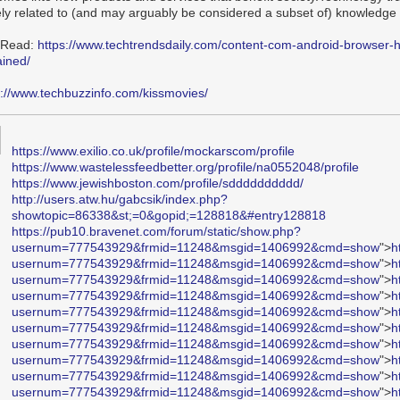
ely related to (and may arguably be considered a subset of) knowledge 
 Read:
https://www.techtrendsdaily.com/content-com-android-browser
ained/
s://www.techbuzzinfo.com/kissmovies/
https://www.exilio.co.uk/profile/mockarscom/profile
https://www.wastelessfeedbetter.org/profile/na0552048/profile
https://www.jewishboston.com/profile/sdddddddddd/
http://users.atw.hu/gabcsik/index.php?
showtopic=86338&st;=0&gopid;=128818&#entry128818
https://pub10.bravenet.com/forum/static/show.php?
usernum=777543929&frmid=11248&msgid=1406992&cmd=show
">
h
usernum=777543929&frmid=11248&msgid=1406992&cmd=show
">
h
usernum=777543929&frmid=11248&msgid=1406992&cmd=show
">
h
usernum=777543929&frmid=11248&msgid=1406992&cmd=show
">
h
usernum=777543929&frmid=11248&msgid=1406992&cmd=show
">
h
usernum=777543929&frmid=11248&msgid=1406992&cmd=show
">
h
usernum=777543929&frmid=11248&msgid=1406992&cmd=show
">
h
usernum=777543929&frmid=11248&msgid=1406992&cmd=show
">
h
usernum=777543929&frmid=11248&msgid=1406992&cmd=show
">
h
usernum=777543929&frmid=11248&msgid=1406992&cmd=show
">
h