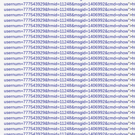
usernum=777543929&frmid=11248&msgid=1406992&cmd=show
">
h
usernum=777543929&frmid=11248&msgid=1406992&cmd=show
">
h
usernum=777543929&frmid=11248&msgid=1406992&cmd=show
">
h
usernum=777543929&frmid=11248&msgid=1406992&cmd=show
">
h
usernum=777543929&frmid=11248&msgid=1406992&cmd=show
">
h
usernum=777543929&frmid=11248&msgid=1406992&cmd=show
">
h
usernum=777543929&frmid=11248&msgid=1406992&cmd=show
">
h
usernum=777543929&frmid=11248&msgid=1406992&cmd=show
">
h
usernum=777543929&frmid=11248&msgid=1406992&cmd=show
">
h
usernum=777543929&frmid=11248&msgid=1406992&cmd=show
">
h
usernum=777543929&frmid=11248&msgid=1406992&cmd=show
">
h
usernum=777543929&frmid=11248&msgid=1406992&cmd=show
">
h
usernum=777543929&frmid=11248&msgid=1406992&cmd=show
">
h
usernum=777543929&frmid=11248&msgid=1406992&cmd=show
">
h
usernum=777543929&frmid=11248&msgid=1406992&cmd=show
">
h
usernum=777543929&frmid=11248&msgid=1406992&cmd=show
">
h
usernum=777543929&frmid=11248&msgid=1406992&cmd=show
">
h
usernum=777543929&frmid=11248&msgid=1406992&cmd=show
">
h
usernum=777543929&frmid=11248&msgid=1406992&cmd=show
">
h
usernum=777543929&frmid=11248&msgid=1406992&cmd=show
">
h
usernum=777543929&frmid=11248&msgid=1406992&cmd=show
">
h
usernum=777543929&frmid=11248&msgid=1406992&cmd=show
">
h
usernum=777543929&frmid=11248&msgid=1406992&cmd=show
">
h
usernum=777543929&frmid=11248&msgid=1406992&cmd=show
">
h
usernum=777543929&frmid=11248&msgid=1406992&cmd=show
">
h