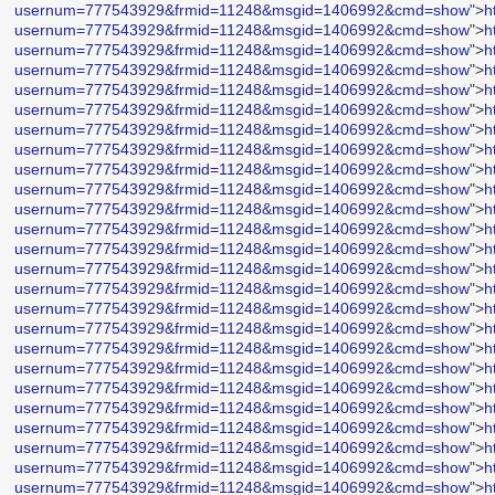
usernum=777543929&frmid=11248&msgid=1406992&cmd=show
">
h
usernum=777543929&frmid=11248&msgid=1406992&cmd=show
">
h
usernum=777543929&frmid=11248&msgid=1406992&cmd=show
">
h
usernum=777543929&frmid=11248&msgid=1406992&cmd=show
">
h
usernum=777543929&frmid=11248&msgid=1406992&cmd=show
">
h
usernum=777543929&frmid=11248&msgid=1406992&cmd=show
">
h
usernum=777543929&frmid=11248&msgid=1406992&cmd=show
">
h
usernum=777543929&frmid=11248&msgid=1406992&cmd=show
">
h
usernum=777543929&frmid=11248&msgid=1406992&cmd=show
">
h
usernum=777543929&frmid=11248&msgid=1406992&cmd=show
">
h
usernum=777543929&frmid=11248&msgid=1406992&cmd=show
">
h
usernum=777543929&frmid=11248&msgid=1406992&cmd=show
">
h
usernum=777543929&frmid=11248&msgid=1406992&cmd=show
">
h
usernum=777543929&frmid=11248&msgid=1406992&cmd=show
">
h
usernum=777543929&frmid=11248&msgid=1406992&cmd=show
">
h
usernum=777543929&frmid=11248&msgid=1406992&cmd=show
">
h
usernum=777543929&frmid=11248&msgid=1406992&cmd=show
">
h
usernum=777543929&frmid=11248&msgid=1406992&cmd=show
">
h
usernum=777543929&frmid=11248&msgid=1406992&cmd=show
">
h
usernum=777543929&frmid=11248&msgid=1406992&cmd=show
">
h
usernum=777543929&frmid=11248&msgid=1406992&cmd=show
">
h
usernum=777543929&frmid=11248&msgid=1406992&cmd=show
">
h
usernum=777543929&frmid=11248&msgid=1406992&cmd=show
">
h
usernum=777543929&frmid=11248&msgid=1406992&cmd=show
">
h
usernum=777543929&frmid=11248&msgid=1406992&cmd=show
">
h