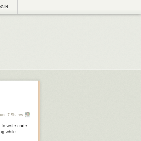
G IN
and 7 Shares
 to write code
ng while