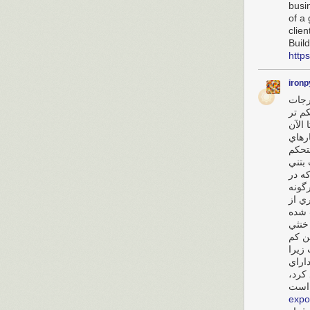
busi
of a 
clien
Buil
http
ironp
رجات
م‌ تر
 الآن
رهاي
تحکم
 بتني
ه در
رگونه
ي از
‌ شده
خنثي
ن کم
زيرا
داراي
 کرد
expo