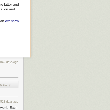
the latter and
ration and
h an
overview
1842 days ago
s story
1528 days ago
s work. Each