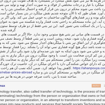
ر هزينه‌ ها نيز مي‌ شود.نقش ميلگرد در بتنميلگرد به هدف تقويت بتن درون آن 
 ميلگرد با عيار و درجات مختلفي از فولاد و به‌ صورت آجدار تهيه و توليد مي‌ شود
د باعث مي ‌شوند محکم‌ تر درون بتن قرار گرفته و احتمال شکستن بتن را به‌
‌ آورد. همان ‌طور که تا الآن متوجه شديم نقش ميلگرد در بتن بسيار حياتي است
کم بوده و زير فشارهاي گوناگون ساختمان به‌ خوبي عمل مي‌ کند. ولي اگر بر 
د آيد، اين ماده مستحکم به ‌راحتي تحت‌ فشار وارده شکسته مي ‌شود.به‌ عنوان 
ي را در يک اسکلت بتني تصور کنيد. اين تير بتني فقط از دو طرف توسط ستون ‌
گرفته ‌شده
 در قسمت‌ هاي مياني تير بتني هيچ ستوني وجود ندارد. حالا اگر بر قسمت‌ هاي 
 هرگونه فشاري وارد شود، نتيجه روشن است و تير بتني قطعاً از وسط نصف مي
لوگيري از اين اتفاق تير بتني با ميلگردهاي آجدار مسلح مي‌ شود. بتني که به‌ 
‌ شده باشد ديگر هيچ‌ گونه فشاري نمي‌ تواند آن را بشکند. زيرا فشار توسط م
 و خنثي مي‌ شود بدون اينکه به خود بتن صدمه‌اي وارد شود.يکي ديگر از نقش‌
ر بتن کم کردن ضخامت بتن است. با وجود ميلگرد درون بتن ديگر نيازي به بتن ‌
ست زيرا ميلگرد، بتن را آنقدر مستحکم مي‌ کند که ديگر نيازي به ضخامت بالاي
تن که داراي خواص شکنندگي دارد با اجراي ميلگرد در آن، خاصيت ترک‌ خوردگي
کاهش پيدا خواهد کرد، ضمن آنکه نصب آن‌ هم راحت است.
https://ahanpouya.co
le/rebar-prices-abroad
علاوه بر آن ميلگرد در بتن علاوه بر مستحکم کردن بتن و سازه
ساخته‌ شده با بتن، باعث صرفه‌ جويي در هزينه‌ ها نيز مي‌ شود.
max
REPLY
ology transfer, also called transfer of technology, is the process of tra
seminating) technology from the person or organization that owns or hold
her person or organization, in an attempt to transform inventions and sci
omes into new products and services that benefit society.Technology tra