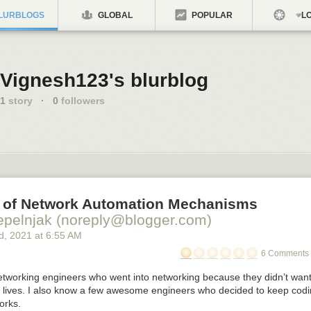
LURBLOGS
GLOBAL
POPULAR
LO
Vignesh123's blurblog
1
story
·
0
followers
 of Network Automation Mechanisms
epelnjak (noreply@blogger.com)
d
, 2021
at
6:55 AM
6 Comments 
tworking engineers who went into networking because they didn’t want
ir lives. I also know a few awesome engineers who decided to keep codi
orks.