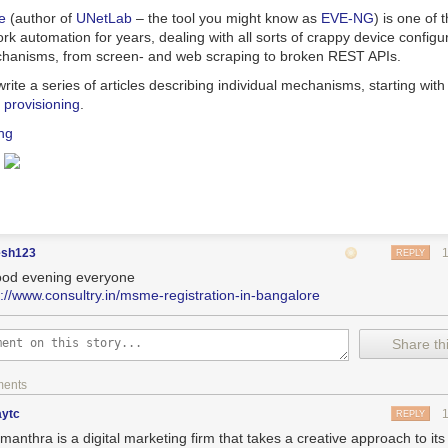
e
(author of
UNetLab
– the tool you might know as
EVE-NG
) is one of 
rk automation for years, dealing with all sorts of crappy device configu
hanisms, from screen- and web scraping to broken REST APIs.
rite a series of articles describing individual mechanisms, starting wit
 provisioning
.
ng
esh123
REPLY
ood evening everyone
s://www.consultry.in/msme-registration-in-bangalore
Share thi
ments
aytc
REPLY
manthra is a digital marketing firm that takes a creative approach to it