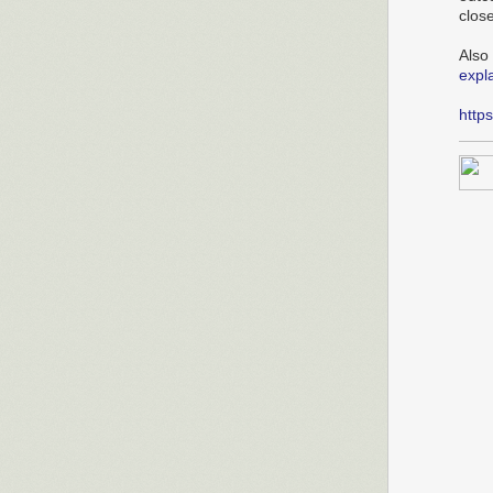
clos
Also
expl
http