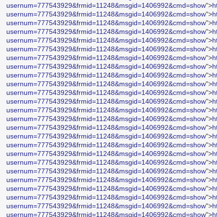
usernum=777543929&frmid=11248&msgid=1406992&cmd=show
">
h
usernum=777543929&frmid=11248&msgid=1406992&cmd=show
">
h
usernum=777543929&frmid=11248&msgid=1406992&cmd=show
">
h
usernum=777543929&frmid=11248&msgid=1406992&cmd=show
">
h
usernum=777543929&frmid=11248&msgid=1406992&cmd=show
">
h
usernum=777543929&frmid=11248&msgid=1406992&cmd=show
">
h
usernum=777543929&frmid=11248&msgid=1406992&cmd=show
">
h
usernum=777543929&frmid=11248&msgid=1406992&cmd=show
">
h
usernum=777543929&frmid=11248&msgid=1406992&cmd=show
">
h
usernum=777543929&frmid=11248&msgid=1406992&cmd=show
">
h
usernum=777543929&frmid=11248&msgid=1406992&cmd=show
">
h
usernum=777543929&frmid=11248&msgid=1406992&cmd=show
">
h
usernum=777543929&frmid=11248&msgid=1406992&cmd=show
">
h
usernum=777543929&frmid=11248&msgid=1406992&cmd=show
">
h
usernum=777543929&frmid=11248&msgid=1406992&cmd=show
">
h
usernum=777543929&frmid=11248&msgid=1406992&cmd=show
">
h
usernum=777543929&frmid=11248&msgid=1406992&cmd=show
">
h
usernum=777543929&frmid=11248&msgid=1406992&cmd=show
">
h
usernum=777543929&frmid=11248&msgid=1406992&cmd=show
">
h
usernum=777543929&frmid=11248&msgid=1406992&cmd=show
">
h
usernum=777543929&frmid=11248&msgid=1406992&cmd=show
">
h
usernum=777543929&frmid=11248&msgid=1406992&cmd=show
">
h
usernum=777543929&frmid=11248&msgid=1406992&cmd=show
">
h
usernum=777543929&frmid=11248&msgid=1406992&cmd=show
">
h
usernum=777543929&frmid=11248&msgid=1406992&cmd=show
">
h