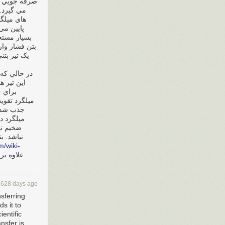
صرفه‌ جويي د
مي ‌گيرد.
هاي ميلگر
پايين مي
بسيار مستح
بتن فشار وار
يک تير بتن
در حالي‌ که
اين تير.
براي ج
ميلگرد تقويت
جذب‌ شده
ميلگرد د
ضخيم ني
نباشد. ب
m/wiki-
1628 days ago
nsferring
s it to
entific
nsfer is