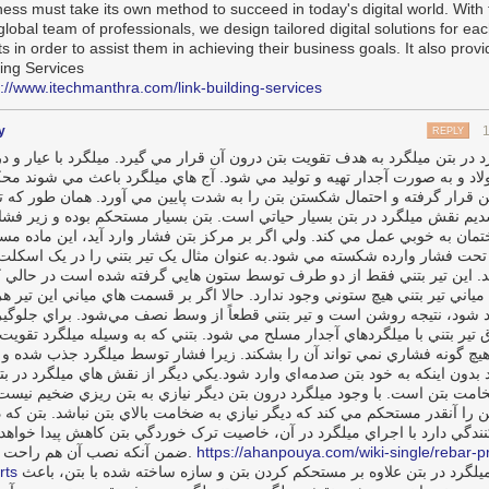
ness must take its own method to succeed in today's digital world. With
global team of professionals, we design tailored digital solutions for eac
ts in order to assist them in achieving their business goals. It also prov
ding Services
s://www.itechmanthra.com/link-building-services
y
REPLY
در بتن ميلگرد به هدف تقويت بتن درون آن قرار مي ‌گيرد. ميلگرد با عيار و د
اد و به‌ صورت آجدار تهيه و توليد مي‌ شود. آج‌ هاي ميلگرد باعث مي ‌شوند محک
 قرار گرفته و احتمال شکستن بتن را به‌ شدت پايين مي‌ آورد. همان ‌طور که تا
يم نقش ميلگرد در بتن بسيار حياتي است. بتن بسيار مستحکم بوده و زير فشا
مان به‌ خوبي عمل مي‌ کند. ولي اگر بر مرکز بتن فشار وارد آيد، اين ماده مس
 تحت‌ فشار وارده شکسته مي ‌شود.به‌ عنوان ‌مثال يک تير بتني را در يک اسکلت
د. اين تير بتني فقط از دو طرف توسط ستون ‌هايي گرفته ‌شده است در حالي‌ ک
ياني تير بتني هيچ ستوني وجود ندارد. حالا اگر بر قسمت‌ هاي مياني اين تير ه
 شود، نتيجه روشن است و تير بتني قطعاً از وسط نصف مي‌شود. براي جلوگير
ق تير بتني با ميلگردهاي آجدار مسلح مي‌ شود. بتني که به‌ وسيله ميلگرد تقويت
هيچ‌ گونه فشاري نمي‌ تواند آن را بشکند. زيرا فشار توسط ميلگرد جذب‌ شده و 
بدون اينکه به خود بتن صدمه‌اي وارد شود.يکي ديگر از نقش‌ هاي ميلگرد در بت
مت بتن است. با وجود ميلگرد درون بتن ديگر نيازي به بتن ‌ريزي ضخيم نيست 
ن را آنقدر مستحکم مي‌ کند که ديگر نيازي به ضخامت بالاي بتن نباشد. بتن که 
دگي دارد با اجراي ميلگرد در آن، خاصيت ترک‌ خوردگي بتن کاهش پيدا خواهد
ضمن آنکه نصب آن‌ هم راحت است.
https://ahanpouya.com/wiki-single/rebar-pr
rts
علاوه بر آن ميلگرد در بتن علاوه بر مستحکم کردن بتن و سازه ساخته‌ شده با بتن، باعث